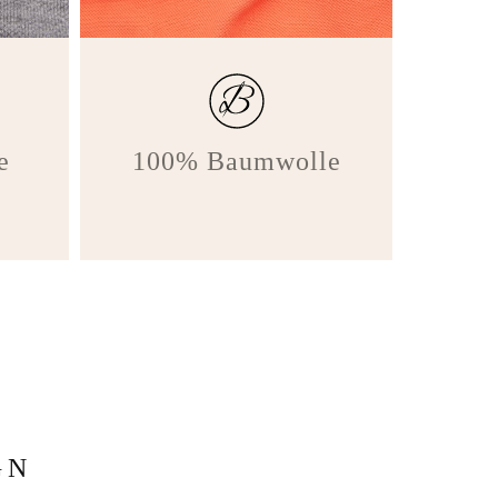
e
100% Baumwolle
GN